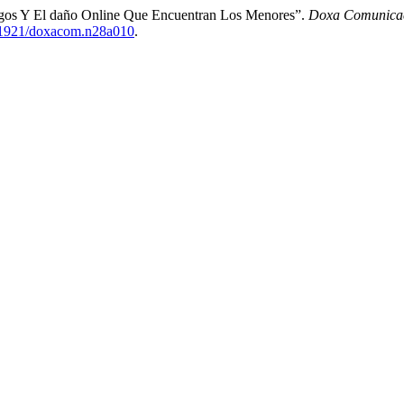
esgos Y El daño Online Que Encuentran Los Menores”.
Doxa Comunicaci
.31921/doxacom.n28a010
.