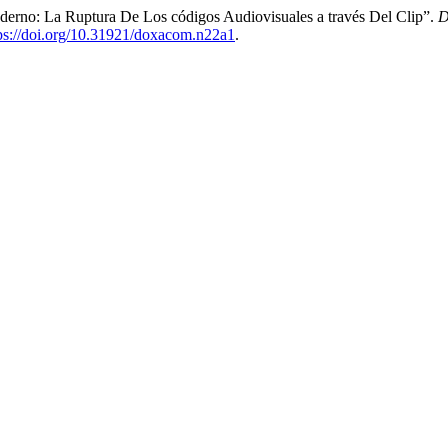
erno: La Ruptura De Los códigos Audiovisuales a través Del Clip”.
D
ps://doi.org/10.31921/doxacom.n22a1
.