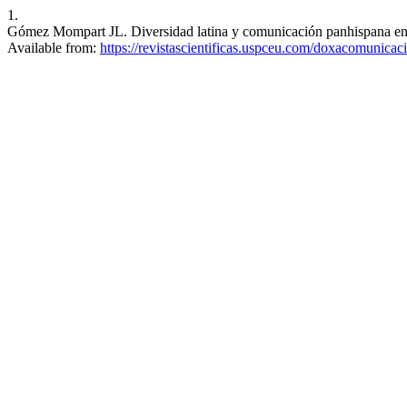
1.
Gómez Mompart JL. Diversidad latina y comunicación panhispana en la
Available from:
https://revistascientificas.uspceu.com/doxacomunicac