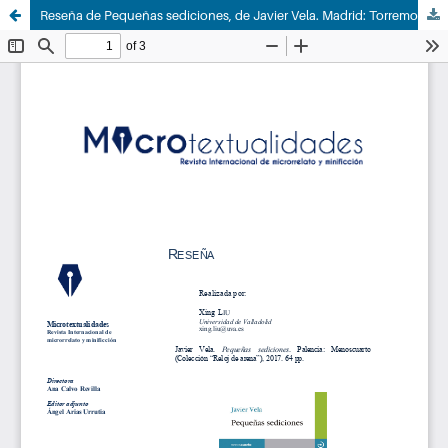
Reseña de Pequeñas sediciones, de Javier Vela. Madrid: Torremozas, 2015. ISBN: 978-8415740469