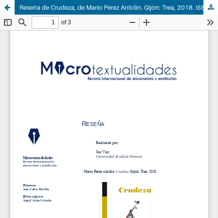
Reseña de Crudeza, de Mario Pérez Antolín. Gijón: Trea, 2018. ISBN: 978-84-17140-83-0