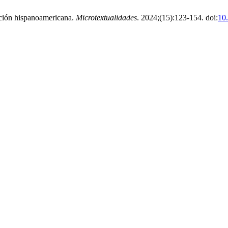
cción hispanoamericana.
Microtextualidades
. 2024;(15):123-154. doi:
10