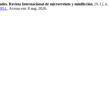
des. Revista Internacional de microrrelato y minificción
,
[S. l.]
, n
2851.
. Acesso em: 8 aug. 2026.