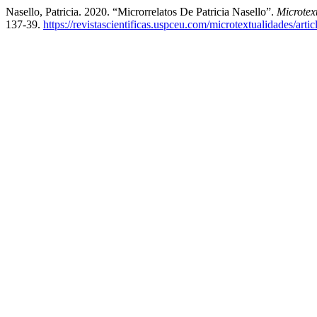
Nasello, Patricia. 2020. “Microrrelatos De Patricia Nasello”.
Microtex
137-39.
https://revistascientificas.uspceu.com/microtextualidades/arti