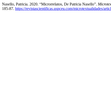
Nasello, Patricia. 2020. “Microrrelatos, De Patricia Nasello”.
Microtex
185-87.
https://revistascientificas.uspceu.com/microtextualidades/arti