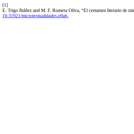
[1]
E. Trigo Ibáñez and M. F. Romera Oliva, “El certamen literario de mic
10.31921/microtextualidades.n9a6.