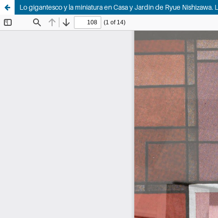
Lo gigantesco y la miniatura en Casa y Jardín de Ryue Nishizawa. 