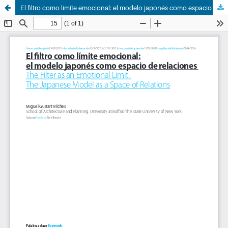
El filtro como límite emocional: el modelo japonés como espacio de relaciones