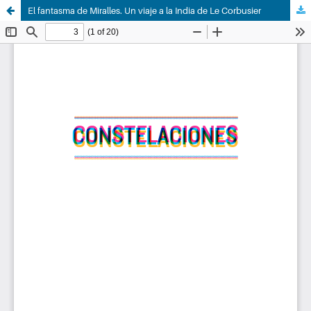
El fantasma de Miralles. Un viaje a la India de Le Corbusier