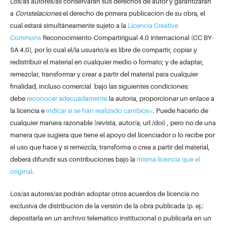
Los/as autores/as conservarán sus derechos de autor y garantizarán
a
Constelaciones
el derecho de primera publicación de su obra, el
cual estará simultáneamente sujeto a la
Licencia Creative
Commons
Reconocimiento-CompartirIgual 4.0 Internacional (CC BY-
SA 4.0), por lo cual el/la usuario/a es libre de compartir, copiar y
redistribuir el material en cualquier medio o formato; y de adaptar,
remezclar, transformar y crear a partir del material para cualquier
finalidad, incluso comercial bajo las siguientes condiciones:
debe
reconocer adecuadamente
la autoría, proporcionar un enlace a
la licencia e
indicar si se han realizado cambios<
. Puede hacerlo de
cualquier manera razonable (revista, autor/a, url /doi) , pero no de una
manera que sugiera que tiene el apoyo del licenciador o lo recibe por
el uso que hace y si remezcla, transforma o crea a partir del material,
deberá difundir sus contribuciones bajo la
misma licencia que el
original.
Los/as autores/as podrán adoptar otros acuerdos de licencia no
exclusiva de distribución de la versión de la obra publicada (p. ej.:
depositarla en un archivo telemático institucional o publicarla en un