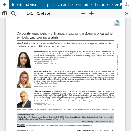
Identidad visual corporativa de las entidades financieras en España: análisis de contenido iconográfico-simbólico en web