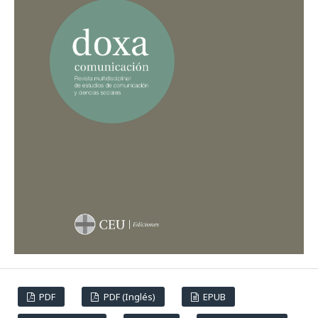
Culture Review Revista Internacional De Cultura, 17(1), 209-
224.
10.62161/revvisual.v17.5734
Suárez-Carballo F.
(2024-01-01)
Visual strategies of film posters on Spanish main
Video On Demand (VOD) platforms.
Revista
Mediterranea De Comunicacion, 15(1), 201-215.
10.14198/MEDCOM.25490
Pérez Mendoza W.W.O.
(2024-01-01)
Relationship marketing in financial institutions:
Emotional customer loyalty as a management
objective.
Revista De Ciencias Sociales, 30(3), 504-516.
10.31876/rcs.v30i3.42692
PDF
PDF (Inglés)
EPUB