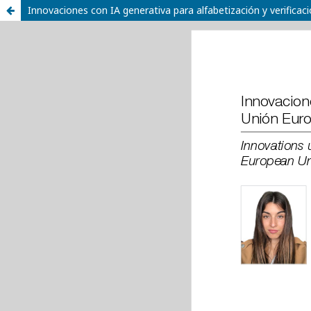
Innovaciones con IA generativa para alfabetización y verificac