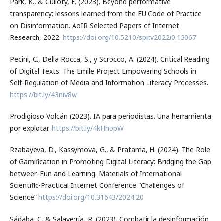
Park, K., & Culloty, E. (2023). Beyond performative
transparency: lessons learned from the EU Code of Practice
on Disinformation. AoIR Selected Papers of Internet
Research, 2022.
https://doi.org/10.5210/spir.v2022i0.13067
Pecini, C., Della Rocca, S., y Scrocco, A. (2024). Critical Reading
of Digital Texts: The Emile Project Empowering Schools in
Self-Regulation of Media and Information Literacy Processes.
https://bit.ly/43niv8w
Prodigioso Volcán (2023). IA para periodistas. Una herramienta
por explotar.
https://bit.ly/4kHhopW
Rzabayeva, D., Kassymova, G., & Pratama, H. (2024). The Role
of Gamification in Promoting Digital Literacy: Bridging the Gap
between Fun and Learning. Materials of International
Scientific-Practical Internet Conference “Challenges of
Science”
https://doi.org/10.31643/2024.20
Sádaba, C. & Salaverría, R. (2023). Combatir la desinformación