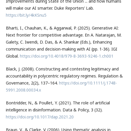
Improvements during State of the Union ... and how humans
will make our AI smarter. Duke Reporters’ Lab.
https://bit.ly/4kKSnu5
Bharti, I., Chauhan, K., & Aggarwal, P. (2025). Generative AI:
Next frontier for competitive advantage. En A. Natarajan, M.
Galety, C. Iwendi, D. Das, & A. Shankar (Eds.), Enhancing
communication and decision-making with AI (pp. 1-36). IGI
Global.
https://doi.org/10.4018/979-8-3693-9246-1.ch001
Black, J. (2008). Constructing and contesting legitimacy and
accountability in polycentric regulatory regimes. Regulation &
Governance, 2(2), 137–164.
https://doi.org/10.1111/j.1748-
5991.2008.00034.x
Bontridder, N., & Poullet, Y. (2021). The role of artificial
intelligence in disinformation. Data & Policy, 3 (32).
https://doi.org/10.1017/dap.2021.20
Braun, V., & Clarke, V. (2006). Using thematic analysis in