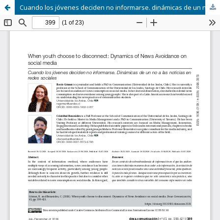
Cuando los jóvenes deciden no informarse. dinámicas de un no a las noticias en redes sociales