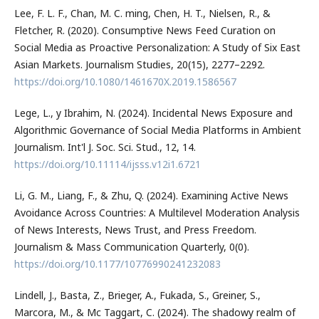
Lee, F. L. F., Chan, M. C. ming, Chen, H. T., Nielsen, R., &
Fletcher, R. (2020). Consumptive News Feed Curation on
Social Media as Proactive Personalization: A Study of Six East
Asian Markets. Journalism Studies, 20(15), 2277–2292.
https://doi.org/10.1080/1461670X.2019.1586567
Lege, L., y Ibrahim, N. (2024). Incidental News Exposure and
Algorithmic Governance of Social Media Platforms in Ambient
Journalism. Int'l J. Soc. Sci. Stud., 12, 14.
https://doi.org/10.11114/ijsss.v12i1.6721
Li, G. M., Liang, F., & Zhu, Q. (2024). Examining Active News
Avoidance Across Countries: A Multilevel Moderation Analysis
of News Interests, News Trust, and Press Freedom.
Journalism & Mass Communication Quarterly, 0(0).
https://doi.org/10.1177/10776990241232083
Lindell, J., Basta, Z., Brieger, A., Fukada, S., Greiner, S.,
Marcora, M., & Mc Taggart, C. (2024). The shadowy realm of