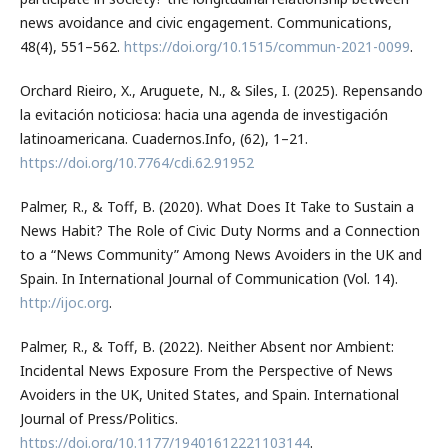
news avoidance and civic engagement. Communications,
48(4), 551–562.
https://doi.org/10.1515/commun-2021-0099
.
Orchard Rieiro, X., Aruguete, N., & Siles, I. (2025). Repensando
la evitación noticiosa: hacia una agenda de investigación
latinoamericana. Cuadernos.Info, (62), 1–21.
https://doi.org/10.7764/cdi.62.91952
Palmer, R., & Toff, B. (2020). What Does It Take to Sustain a
News Habit? The Role of Civic Duty Norms and a Connection
to a “News Community” Among News Avoiders in the UK and
Spain. In International Journal of Communication (Vol. 14).
http://ijoc.org
.
Palmer, R., & Toff, B. (2022). Neither Absent nor Ambient:
Incidental News Exposure From the Perspective of News
Avoiders in the UK, United States, and Spain. International
Journal of Press/Politics.
https://doi.org/10.1177/19401612221103144
.