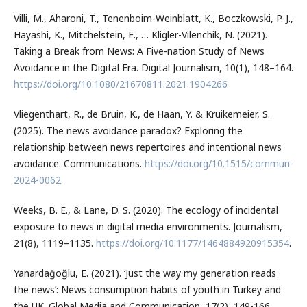
Villi, M., Aharoni, T., Tenenboim-Weinblatt, K., Boczkowski, P. J.,
Hayashi, K., Mitchelstein, E., … Kligler-Vilenchik, N. (2021).
Taking a Break from News: A Five-nation Study of News
Avoidance in the Digital Era. Digital Journalism, 10(1), 148–164.
https://doi.org/10.1080/21670811.2021.1904266
Vliegenthart, R., de Bruin, K., de Haan, Y. & Kruikemeier, S.
(2025). The news avoidance paradox? Exploring the
relationship between news repertoires and intentional news
avoidance. Communications.
https://doi.org/10.1515/commun-
2024-0062
Weeks, B. E., & Lane, D. S. (2020). The ecology of incidental
exposure to news in digital media environments. Journalism,
21(8), 1119–1135.
https://doi.org/10.1177/1464884920915354
.
Yanardağoğlu, E. (2021). ‘Just the way my generation reads
the news’: News consumption habits of youth in Turkey and
the UK. Global Media and Communication, 17(2), 149-166.