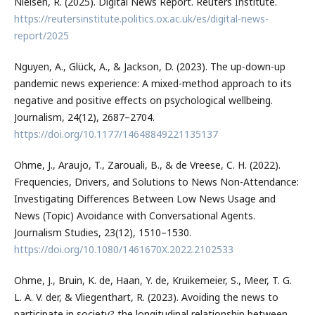
Nielsen, R. (2025). Digital News Report. Reuters Institute.
https://reutersinstitute.politics.ox.ac.uk/es/digital-news-
report/2025
Nguyen, A., Glück, A., & Jackson, D. (2023). The up-down-up
pandemic news experience: A mixed-method approach to its
negative and positive effects on psychological wellbeing.
Journalism, 24(12), 2687–2704.
https://doi.org/10.1177/14648849221135137
Ohme, J., Araujo, T., Zarouali, B., & de Vreese, C. H. (2022).
Frequencies, Drivers, and Solutions to News Non-Attendance:
Investigating Differences Between Low News Usage and
News (Topic) Avoidance with Conversational Agents.
Journalism Studies, 23(12), 1510–1530.
https://doi.org/10.1080/1461670X.2022.2102533
Ohme, J., Bruin, K. de, Haan, Y. de, Kruikemeier, S., Meer, T. G.
L. A. V. der, & Vliegenthart, R. (2023). Avoiding the news to
participate in society? the longitudinal relationship between