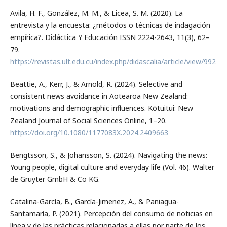
Avila, H. F., González, M. M., & Licea, S. M. (2020). La
entrevista y la encuesta: ¿métodos o técnicas de indagación
empírica?. Didáctica Y Educación ISSN 2224-2643, 11(3), 62–
79.
https://revistas.ult.edu.cu/index.php/didascalia/article/view/992
Beattie, A., Kerr, J., & Arnold, R. (2024). Selective and
consistent news avoidance in Aotearoa New Zealand:
motivations and demographic influences. Kōtuitui: New
Zealand Journal of Social Sciences Online, 1–20.
https://doi.org/10.1080/1177083X.2024.2409663
Bengtsson, S., & Johansson, S. (2024). Navigating the news:
Young people, digital culture and everyday life (Vol. 46). Walter
de Gruyter GmbH & Co KG.
Catalina-García, B., García-Jimenez, A., & Paniagua-
Santamaría, P. (2021). Percepción del consumo de noticias en
línea y de las prácticas relacionadas a ellas por parte de los