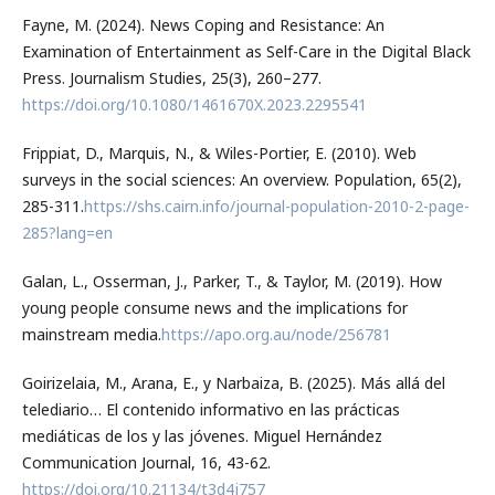
Fayne, M. (2024). News Coping and Resistance: An
Examination of Entertainment as Self-Care in the Digital Black
Press. Journalism Studies, 25(3), 260–277.
https://doi.org/10.1080/1461670X.2023.2295541
Frippiat, D., Marquis, N., & Wiles-Portier, E. (2010). Web
surveys in the social sciences: An overview. Population, 65(2),
285-311.
https://shs.cairn.info/journal-population-2010-2-page-
285?lang=en
Galan, L., Osserman, J., Parker, T., & Taylor, M. (2019). How
young people consume news and the implications for
mainstream media.
https://apo.org.au/node/256781
Goirizelaia, M., Arana, E., y Narbaiza, B. (2025). Más allá del
telediario… El contenido informativo en las prácticas
mediáticas de los y las jóvenes. Miguel Hernández
Communication Journal, 16, 43-62.
https://doi.org/10.21134/t3d4j757