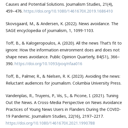
Causes and Potential Solutions. Journalism Studies, 21(4),
459–476.
https://doi.org/10.1080/1461670X.2019.1686410
Skovsgaard, M., & Andersen, K. (2022). News avoidance. The
SAGE encyclopedia of journalism, 1, 1099-1103.
Toff, B., & Kalogeropoulos, A. (2020). All the news That’s fit to
ignore: How the information environment does and does not
shape news avoidance. Public Opinion Quarterly, 84(S1), 366–
390.
https://doi.org/10.1093/poq/nfaa016
Toff, B., Palmer, R., & Nielsen, R. K. (2023). Avoiding the news:
Reluctant audiences for journalism. Columbia University Press.
Vandenplas, R., Truyens, P., Vis, S., & Picone, I. (2021). Tuning
Out the News. A Cross-Media Perspective on News Avoidance
Practices of Young News Users in Flanders During the COVID-
19 Pandemic. Journalism Studies, 22(16), 2197–2217.
https://doi.org/10.1080/1461670X.2021.1990788