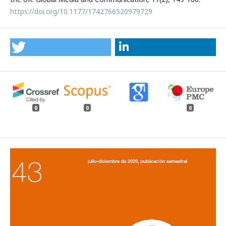
https://doi.org/10.1177/1742766520979729
0
0
0