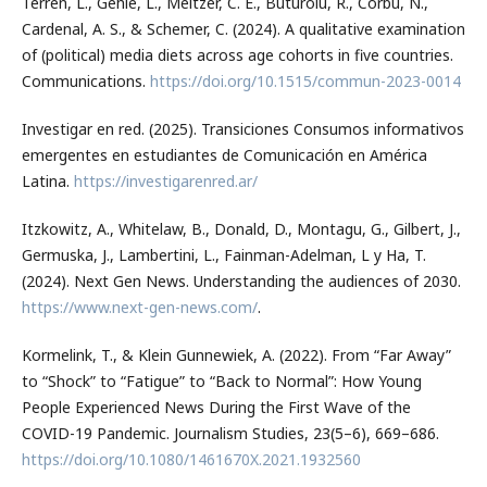
Terren, L., Gehle, L., Meltzer, C. E., Buturoiu, R., Corbu, N.,
Cardenal, A. S., & Schemer, C. (2024). A qualitative examination
of (political) media diets across age cohorts in five countries.
Communications.
https://doi.org/10.1515/commun-2023-0014
Investigar en red. (2025). Transiciones Consumos informativos
emergentes en estudiantes de Comunicación en América
Latina.
https://investigarenred.ar/
Itzkowitz, A., Whitelaw, B., Donald, D., Montagu, G., Gilbert, J.,
Germuska, J., Lambertini, L., Fainman-Adelman, L y Ha, T.
(2024). Next Gen News. Understanding the audiences of 2030.
https://www.next-gen-news.com/
.
Kormelink, T., & Klein Gunnewiek, A. (2022). From “Far Away”
to “Shock” to “Fatigue” to “Back to Normal”: How Young
People Experienced News During the First Wave of the
COVID-19 Pandemic. Journalism Studies, 23(5–6), 669–686.
https://doi.org/10.1080/1461670X.2021.1932560