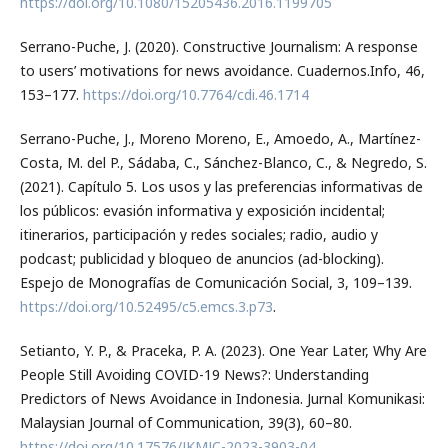
https://doi.org/10.1080/15205436.2016.1199705
Serrano-Puche, J. (2020). Constructive Journalism: A response
to users’ motivations for news avoidance. Cuadernos.Info, 46,
153–177.
https://doi.org/10.7764/cdi.46.1714
Serrano-Puche, J., Moreno Moreno, E., Amoedo, A., Martínez-
Costa, M. del P., Sádaba, C., Sánchez-Blanco, C., & Negredo, S.
(2021). Capítulo 5. Los usos y las preferencias informativas de
los públicos: evasión informativa y exposición incidental;
itinerarios, participación y redes sociales; radio, audio y
podcast; publicidad y bloqueo de anuncios (ad-blocking).
Espejo de Monografías de Comunicación Social, 3, 109–139.
https://doi.org/10.52495/c5.emcs.3.p73
.
Setianto, Y. P., & Praceka, P. A. (2023). One Year Later, Why Are
People Still Avoiding COVID-19 News?: Understanding
Predictors of News Avoidance in Indonesia. Jurnal Komunikasi:
Malaysian Journal of Communication, 39(3), 60–80.
https://doi.org/10.17576/JKMJC-2023-3903-04