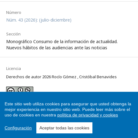
Número
Núm. 43 (2026): (julio-diciembre)
Sección
Monográfico Consumo de la información de actualidad.
Nuevos hábitos de las audiencias ante las noticias
Licencia
Derechos de autor 2026 Rocío Gómez , Cristóbal Benavides
Esta obra está bajo una licencia internacional
Creative Commons
Este sitio web utiliza cookies para asegurar que usted obtenga la
Atribución-NoComercial 4.0
.
mejor experiencia en nuestro sitio web.
Puede leer más sobre el
uso de cookies en nuestra
política de privacidad y cookies
Los autores conservan sus derechos de autor y garantizan a la
revista el derecho de primera publicación de su obra, que estará
Configuración
Aceptar todas las cookies
simultáneamente sujeto a la
Licencia Creative Commons,