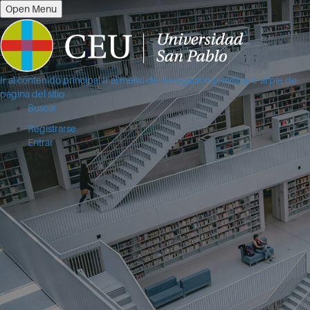
Open Menu
Ir al contenido principal
Ir al menú de navegación principal
Ir al pie de
página del sitio
Buscar
Registrarse
Entrar