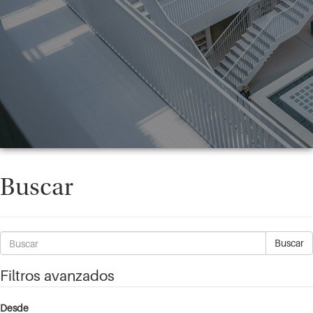
Buscar
Buscar
artículos
por
Filtros avanzados
Desde