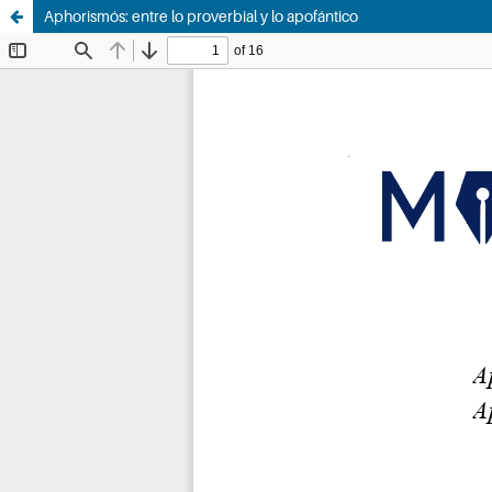
Aphorismós: entre lo proverbial y lo apofántico