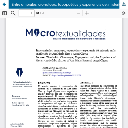
Entre umbrales: cronotopo, topopoética y experiencia del misterio en la minificción de Ana María Shua y Ángel Olgoso