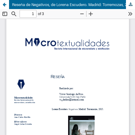
Reseña de Negativos, de Lorena Escudero. Madrid: Torremozas, 2015. ISBN: 978-8478396115