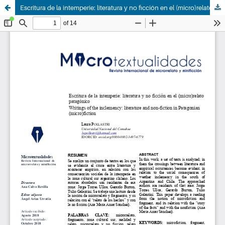
Escritura de la intemperie: literatura y no ficción en el (micro)relato patagónico