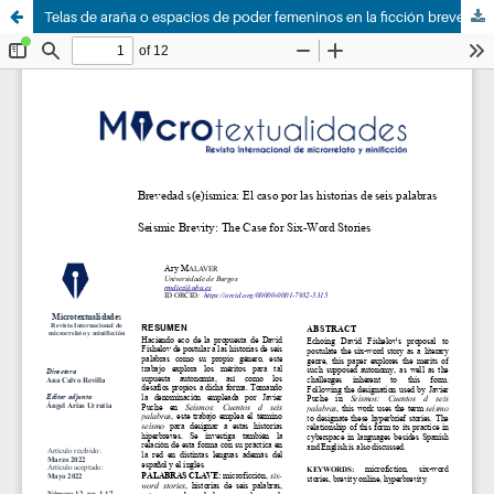
Telas de araña o espacios de poder femeninos en la ficción breve de Patricia Esteban Erlés