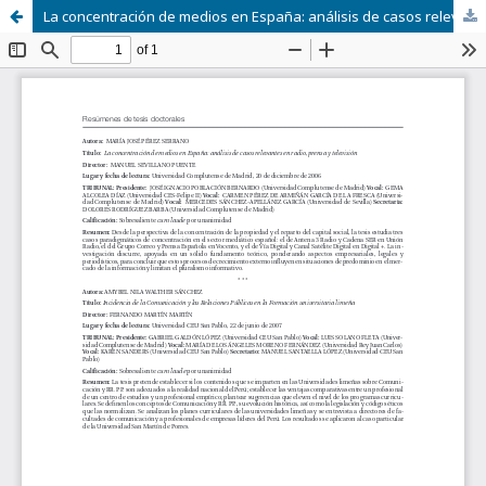
La concentración de medios en España: análisis de casos relevantes en radio, prensa y televisión