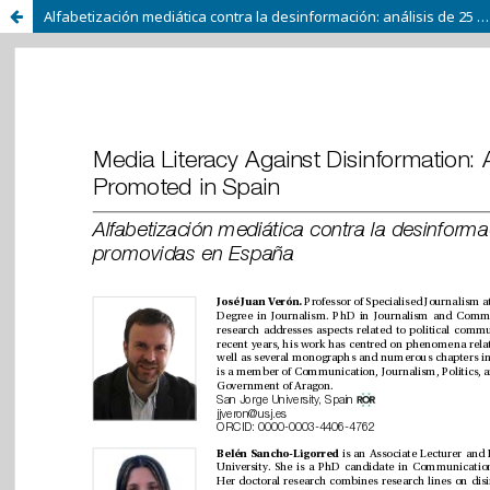
Alfabetización mediática contra la desinformación: análisis de 25 iniciativas promovidas en España