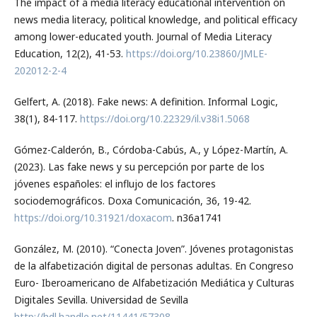
The impact of a media literacy educational intervention on
news media literacy, political knowledge, and political efficacy
among lower-educated youth. Journal of Media Literacy
Education, 12(2), 41-53.
https://doi.org/10.23860/JMLE-
202012-2-4
Gelfert, A. (2018). Fake news: A definition. Informal Logic,
38(1), 84-117.
https://doi.org/10.22329/il.v38i1.5068
Gómez-Calderón, B., Córdoba-Cabús, A., y López-Martín, A.
(2023). Las fake news y su percepción por parte de los
jóvenes españoles: el influjo de los factores
sociodemográficos. Doxa Comunicación, 36, 19-42.
https://doi.org/10.31921/doxacom
. n36a1741
González, M. (2010). “Conecta Joven”. Jóvenes protagonistas
de la alfabetización digital de personas adultas. En Congreso
Euro- Iberoamericano de Alfabetización Mediática y Culturas
Digitales Sevilla. Universidad de Sevilla
http://hdl.handle.net/11441/57308