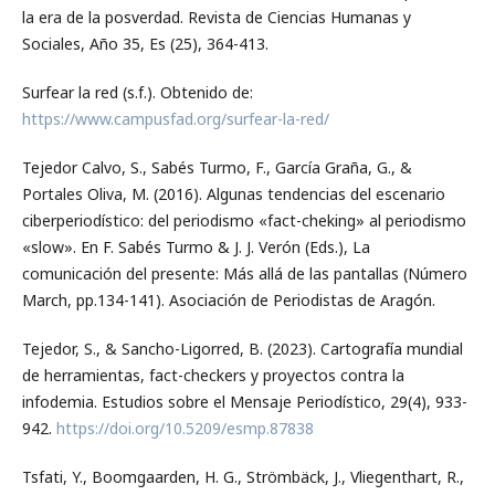
la era de la posverdad. Revista de Ciencias Humanas y
Sociales, Año 35, Es (25), 364-413.
Surfear la red (s.f.). Obtenido de:
https://www.campusfad.org/surfear-la-red/
Tejedor Calvo, S., Sabés Turmo, F., García Graña, G., &
Portales Oliva, M. (2016). Algunas tendencias del escenario
ciberperiodístico: del periodismo «fact-cheking» al periodismo
«slow». En F. Sabés Turmo & J. J. Verón (Eds.), La
comunicación del presente: Más allá de las pantallas (Número
March, pp.134-141). Asociación de Periodistas de Aragón.
Tejedor, S., & Sancho-Ligorred, B. (2023). Cartografía mundial
de herramientas, fact-checkers y proyectos contra la
infodemia. Estudios sobre el Mensaje Periodístico, 29(4), 933-
942.
https://doi.org/10.5209/esmp.87838
Tsfati, Y., Boomgaarden, H. G., Strömbäck, J., Vliegenthart, R.,