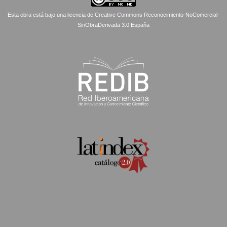
Esta obra está bajo una licencia de Creative Commons Reconocimiento-NoComercial-
SinObraDerivada 3.0 España