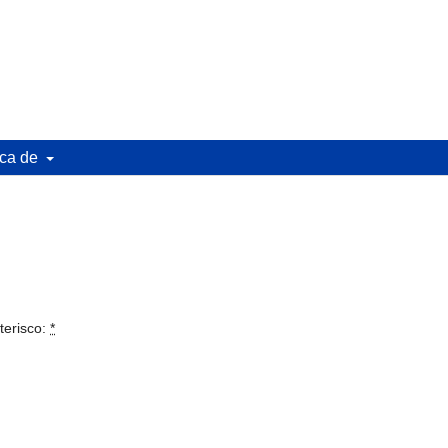
ca de
terisco:
*