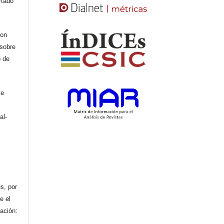
rtado
con
 sobre
o de
se
al-
n
s, por
e el
cación: