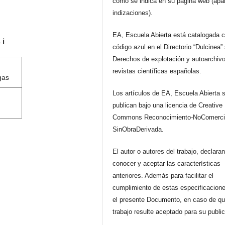
como se indica en su página web (apa
indizaciones).
EA, Escuela Abierta está catalogada 
s
ℹ️
código azul en el Directorio “Dulcinea”
Derechos de explotación y autoarchiv
revistas científicas españolas.
gas
Los artículos de EA, Escuela Abierta 
publican bajo una licencia de Creative
Commons Reconocimiento-NoComerci
SinObraDerivada.
El autor o autores del trabajo, declara
conocer y aceptar las características
anteriores. Además para facilitar el
cumplimiento de estas especificacione
el presente Documento, en caso de qu
trabajo resulte aceptado para su publi