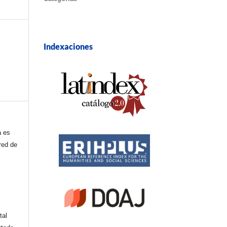
Indexaciones
a es
red de
tal