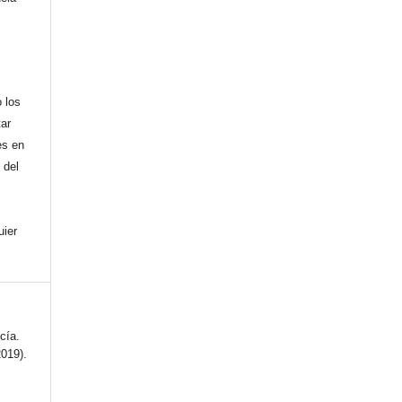
,
 los
tar
es en
 del
uier
cía.
2019).