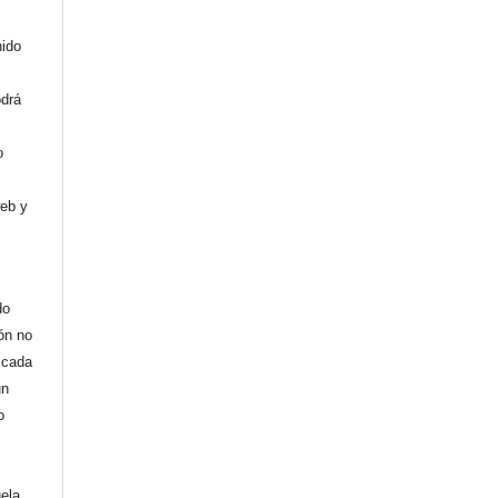
nido
odrá
o
web y
do
ión no
licada
un
o
uela