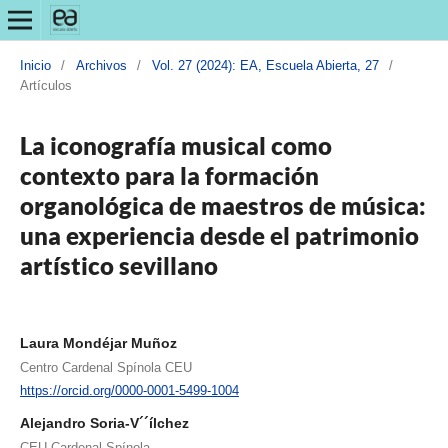
Inicio
/
Archivos
/
Vol. 27 (2024): EA, Escuela Abierta, 27
/
Artículos
La iconografía musical como
contexto para la formación
organológica de maestros de música:
una experiencia desde el patrimonio
artístico sevillano
Laura Mondéjar Muñoz
Centro Cardenal Spínola CEU
https://orcid.org/0000-0001-5499-1004
Alejandro Soria-V´´ílchez
CEU Cardenal Spínola