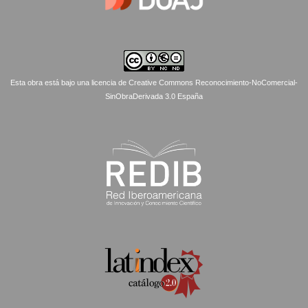
Esta obra está bajo una licencia de Creative Commons Reconocimiento-NoComercial-
SinObraDerivada 3.0 España