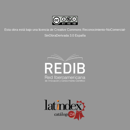
Esta obra está bajo una licencia de Creative Commons Reconocimiento-NoComercial-
SinObraDerivada 3.0 España