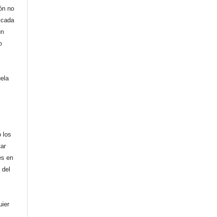
ión no
licada
un
o
uela
,
 los
tar
es en
 del
uier