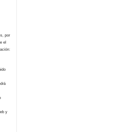
n
s, por
e el
cación:
nido
odrá
o
web y