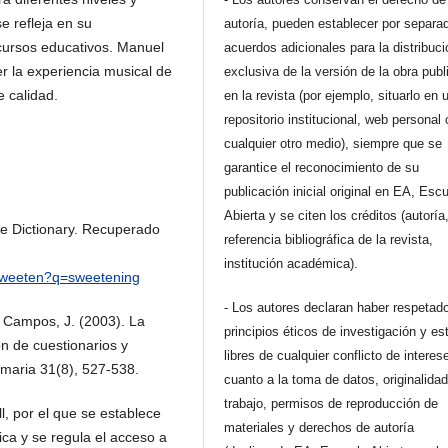
 refleja en su
autoría, pueden establecer por separa
ecursos educativos. Manuel
acuerdos adicionales para la distribuc
 la experiencia musical de
exclusiva de la versión de la obra pub
 calidad.
en la revista (por ejemplo, situarlo en 
repositorio institucional, web personal 
cualquier otro medio), siempre que se
garantice el reconocimiento de su
publicación inicial original en EA, Esc
Abierta y se citen los créditos (autoría
ge Dictionary. Recuperado
referencia bibliográfica de la revista,
institución académica).
h/sweeten?q=sweetening
- Los autores declaran haber respetado
o Campos, J. (2003). La
principios éticos de investigación y es
n de cuestionarios y
libres de cualquier conflicto de interes
rimaria 31(8), 527-538.
cuanto a la toma de datos, originalidad
trabajo, permisos de reproducción de
, por el que se establece
materiales y derechos de autoría
ca y se regula el acceso a