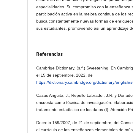
especialidades. Su compromiso con la enseñanza se
participación activa en la mejora continua de los r
busca constantemente nuevas formas de enriquecer
sus estudiantes, promoviendo así un aprendizaje de
Referencias
Cambrige Dictionary. (s.f.) Sweetening. En Cambri
el 15 de septiembre, 2022, de
https://dictionary.cambridge.org/dictionary/englis
Casas Anguita, J., Repullo Labrador, J.R. y Donad
encuesta como técnica de investigación. Elaboració
tratamiento estadístico de los datos (I). Atención P
Decreto 159/2007, de 21 de septiembre, del Consell
el currículo de las enseñanzas elementales de músi