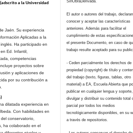
SinObraDerivada.
adscrito a la Universidad
El autor o autores del trabajo, declara
conocer y aceptar las características
anteriores. Además para facilitar el
de Jaén. Su experiencia
cumplimiento de estas especificacione
formación Aplicadas a la
el presente Documento, en caso de qu
inglés. Ha participado en
trabajo resulte aceptado para su publi
n Ed. Infantil,
tada, competencias
- Ceden parcialmente los derechos de
incluye proyectos sobre
propiedad (copyright) de título y conte
usión y aplicaciones de
del trabajo (texto, figuras, tablas, otro
ocida por su contribución a
material) a EA, Escuela Abierta que p
o.
publicar en cualquier lengua y soporte,
)
divulgar y distribuir su contenido total 
a dilatada experiencia en
parcial por todos los medios
 Úbeda. Con habilidades en
tecnológicamente disponibles, en su 
 del conservatorio,
a través de repositorios.
, ha colaborado en el
ra diferentes niveles y
- Los autores conservan el derecho de