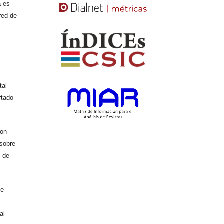
a es
red de
tal
rtado
con
 sobre
o de
se
al-