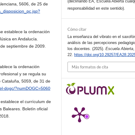
(declinando EA, Escuela Abierta cualq
valenciana, 5606, de 25 de
responsabilidad en este sentido).
ha_disposicion_pc.jsp?
Cómo citar
se establece la ordenación
La enseñanza del vibrato en el saxofó
Música en Andalucía.
análisis de las percepciones pedagógi
4 de septiembre de 2009.
los docentes. (2025).
Escuela Abierta
22.
https://doi.org/10.29257/EA28.202
tablece la ordenación
Más formatos de cita
ofesional y se regula su
de Cataluña, 5059, de 31 de
i-del-dogc/?numDOGC=5060
establece el currículum de
 Baleares. Boletín oficial
2018.