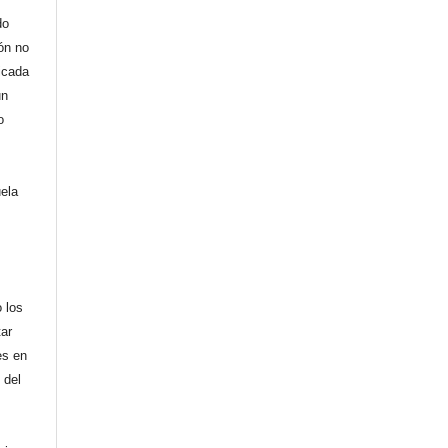
do
ión no
licada
un
o
uela
,
 los
tar
es en
 del