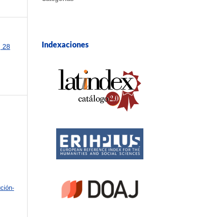
Indexaciones
, 28
ción-