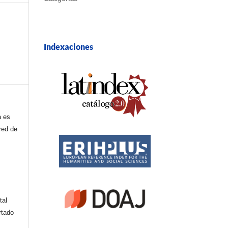
Indexaciones
a es
red de
tal
rtado