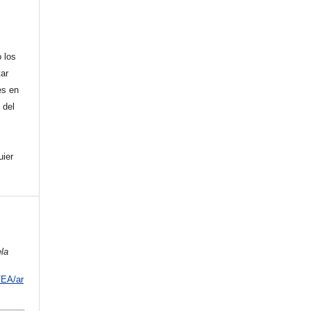
 los
tar
es en
 del
uier
la
/EA/ar