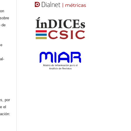
con
 sobre
o de
se
al-
n
s, por
e el
cación: