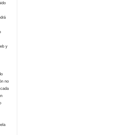
nido
odrá
o
web y
do
ión no
licada
un
o
uela
,