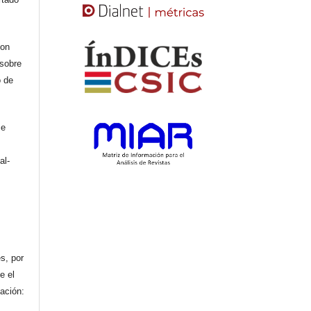
con
 sobre
o de
se
al-
n
s, por
e el
cación: