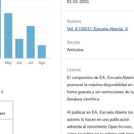
01-01-2001
Número
Vol. 4 (2001): Escuela Abierta, 4
Sección
Artículos
Licencia
El compromiso de EA, Escuela Abiert
promover la máxima disponibilidad en 
s
ℹ️
forma gratuita y sin restricciones de la
literatura científica.
Al publicar en EA, Escuela Abierta los
gas
autores lo hacen en una publicación
adherida al movimiento Open Access, 
como se indica en su página web (apa