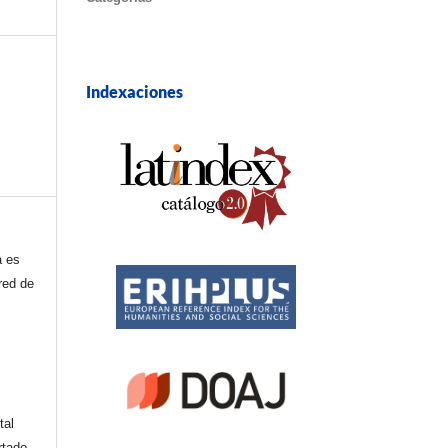
Indexaciones
a es
red de
tal
rtado