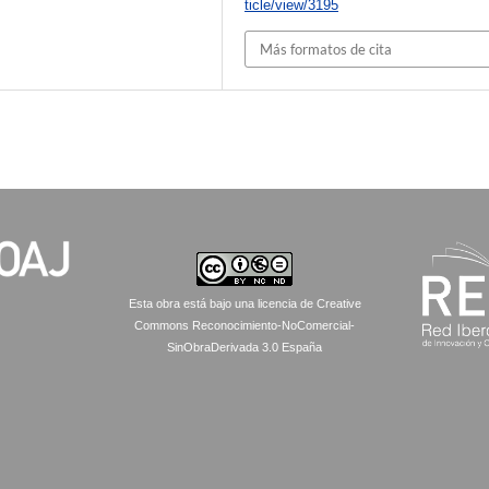
ticle/view/3195
Más formatos de cita
Esta obra está bajo una licencia de Creative
Commons Reconocimiento-NoComercial-
SinObraDerivada 3.0 España