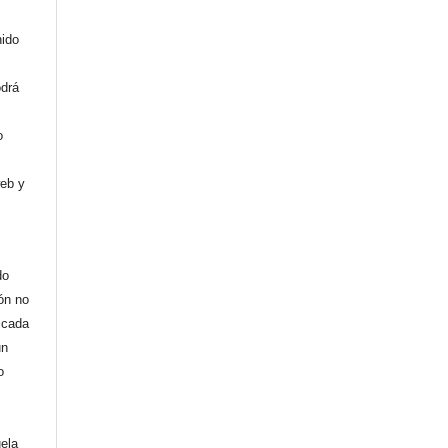
nido
odrá
o
web y
do
ión no
licada
un
o
uela