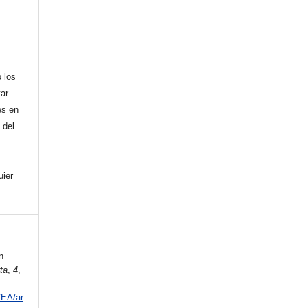
,
 los
tar
es en
 del
uier
n
ta
,
4
,
/EA/ar