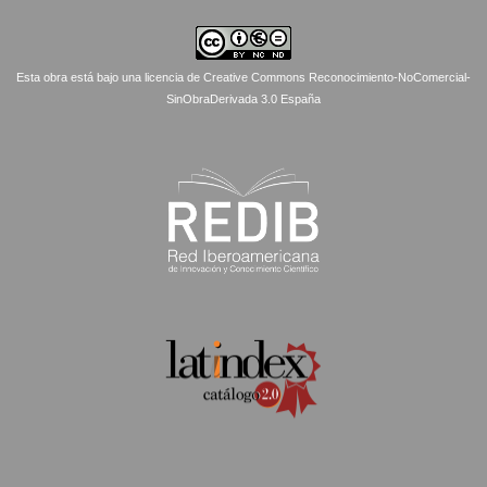
Esta obra está bajo una licencia de Creative Commons Reconocimiento-NoComercial-
SinObraDerivada 3.0 España