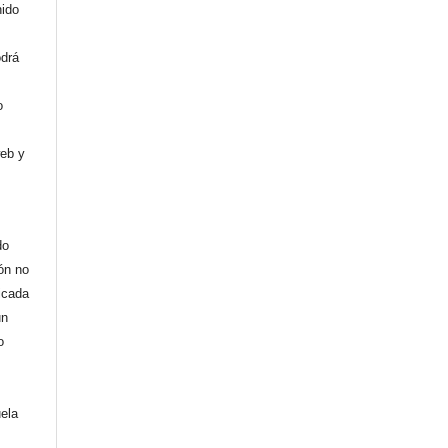
nido
odrá
o
web y
do
ión no
licada
un
o
uela
,