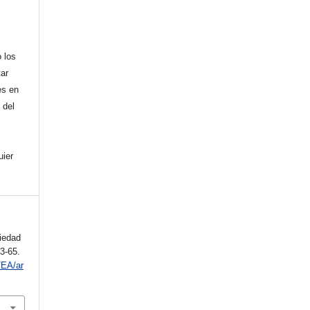
 los
tar
es en
 del
uier
ciedad
43-65.
/EA/ar