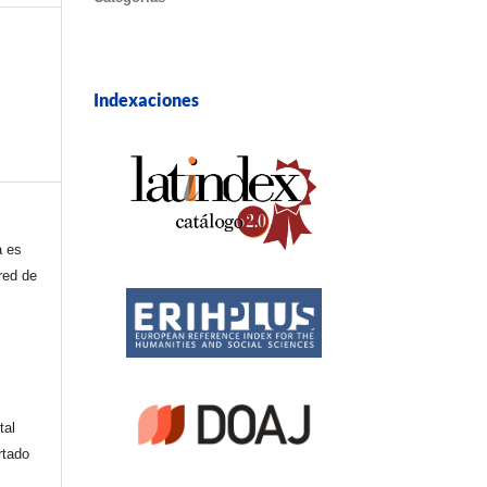
Indexaciones
a es
red de
tal
rtado