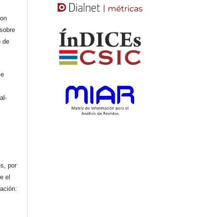
con
 sobre
o de
se
al-
n
s, por
e el
cación: