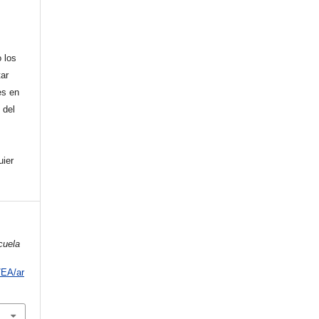
 los
tar
es en
 del
uier
cuela
/EA/ar