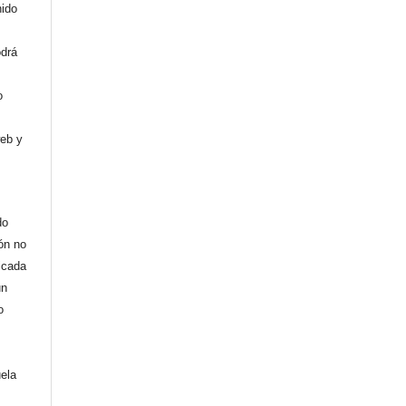
nido
odrá
o
web y
do
ión no
licada
un
o
uela
,