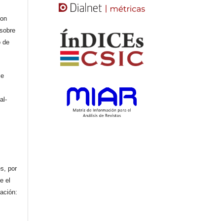
con
 sobre
o de
se
al-
n
s, por
e el
cación: