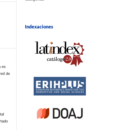
Indexaciones
a es
red de
tal
rtado