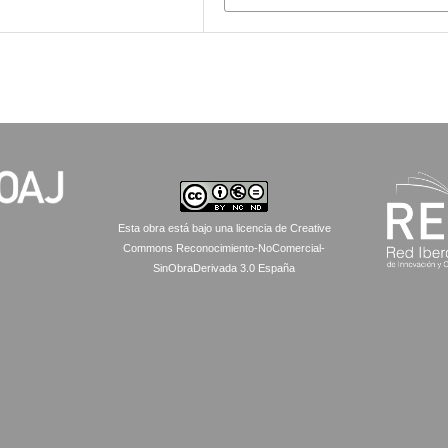
Esta obra está bajo una licencia de Creative
Commons Reconocimiento-NoComercial-
SinObraDerivada 3.0 España