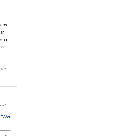
 los
tar
es en
 del
uier
ela
/EA/ar