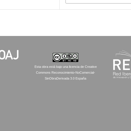
Esta obra está bajo una licencia de Creative
Commons Reconocimiento-NoComercial-
SinObraDerivada 3.0 España