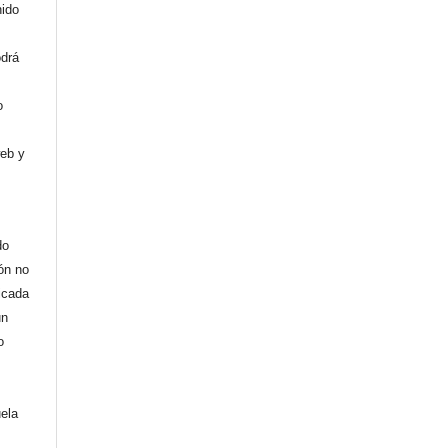
nido
odrá
o
web y
do
ión no
licada
un
o
uela
,