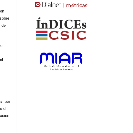
con
 sobre
o de
se
al-
n
s, por
e el
cación: