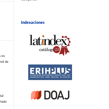
Indexaciones
a es
red de
tal
rtado