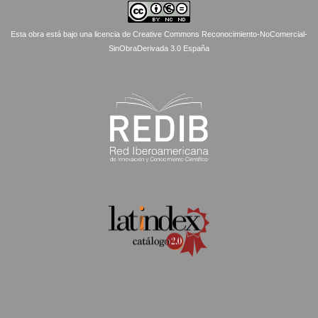
Esta obra está bajo una licencia de Creative Commons Reconocimiento-NoComercial-
SinObraDerivada 3.0 España