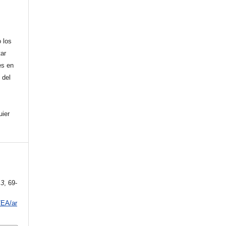
 los
tar
es en
 del
uier
13
, 69-
/EA/ar