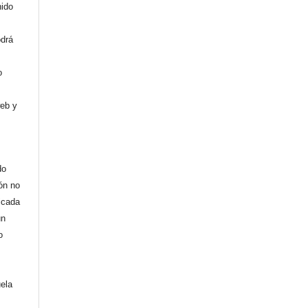
nido
odrá
o
web y
do
ión no
licada
un
o
uela
,