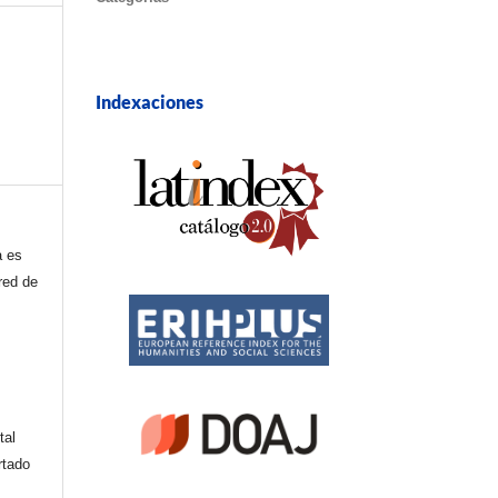
Indexaciones
a es
red de
tal
rtado