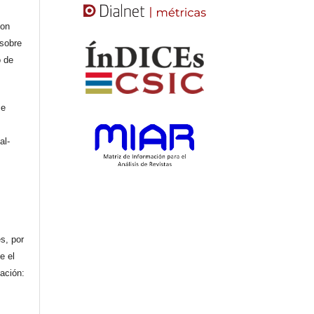
con
 sobre
o de
se
al-
n
s, por
e el
cación: