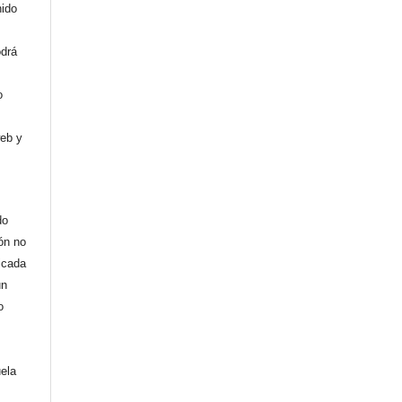
nido
odrá
o
web y
do
ión no
licada
un
o
uela
,