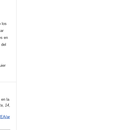
 los
tar
es en
 del
uier
 en la
ta
,
14
,
/EA/ar