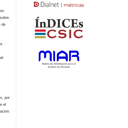
con
 sobre
o de
se
al-
n
s, por
e el
cación: