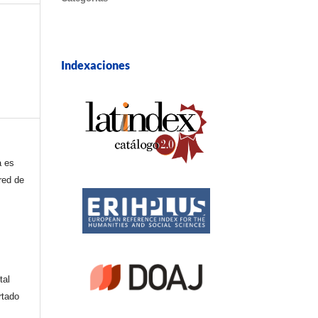
Indexaciones
a es
red de
tal
rtado