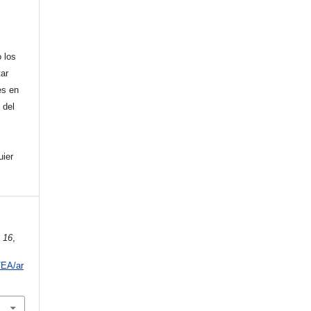
 los
tar
es en
 del
uier
,
16
,
/EA/ar