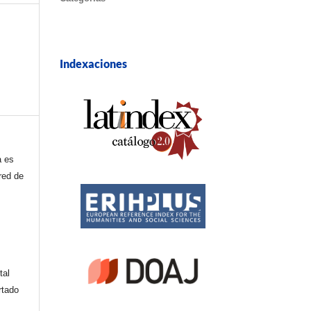
Indexaciones
a es
red de
tal
rtado