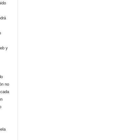
nido
odrá
o
web y
do
ión no
licada
un
o
uela
,