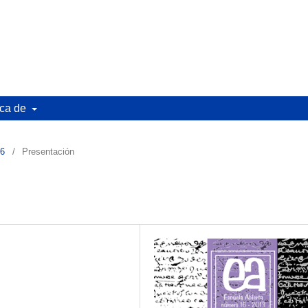
ca de
16
/
Presentación