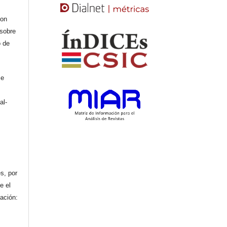
con
 sobre
o de
se
al-
n
s, por
e el
cación: