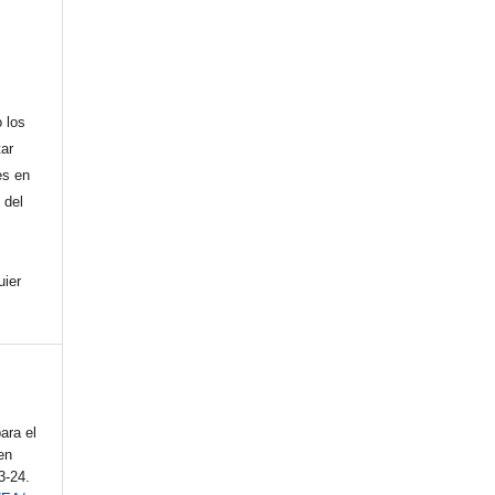
,
 los
tar
es en
 del
uier
ara el
en
 3-24.