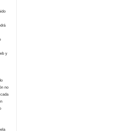
nido
odrá
o
web y
do
ión no
licada
un
o
uela