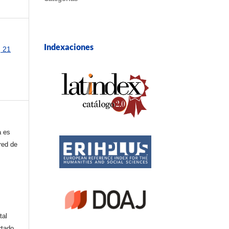
Indexaciones
, 21
a es
red de
tal
rtado