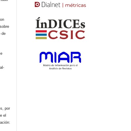
con
 sobre
o de
se
al-
n
s, por
e el
cación: