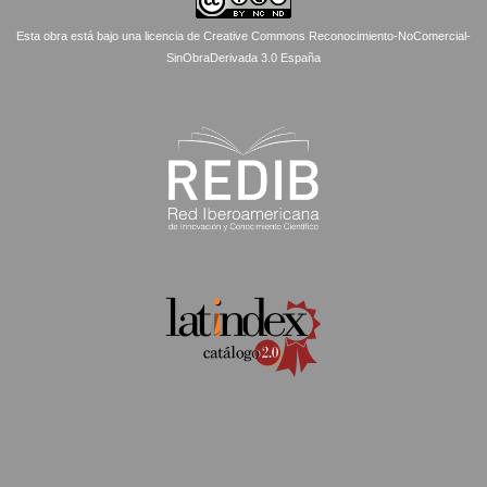
Esta obra está bajo una licencia de Creative Commons Reconocimiento-NoComercial-
SinObraDerivada 3.0 España