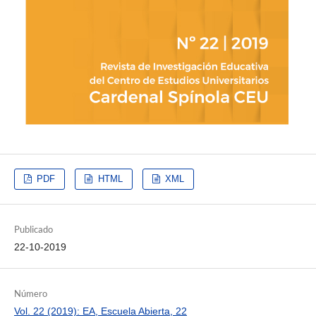
PDF
HTML
XML
Publicado
22-10-2019
Número
Vol. 22 (2019): EA, Escuela Abierta, 22