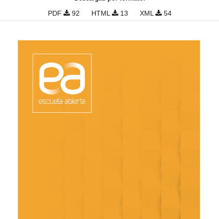
PDF
92
HTML
13
XML
54