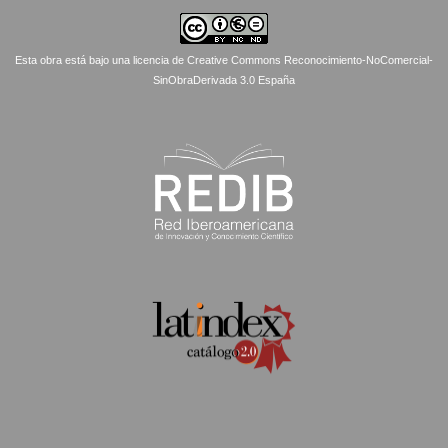
Esta obra está bajo una licencia de Creative Commons Reconocimiento-NoComercial-
SinObraDerivada 3.0 España