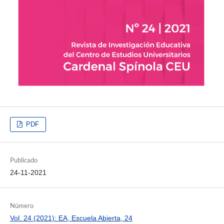
PDF
Publicado
24-11-2021
Número
Vol. 24 (2021): EA, Escuela Abierta, 24